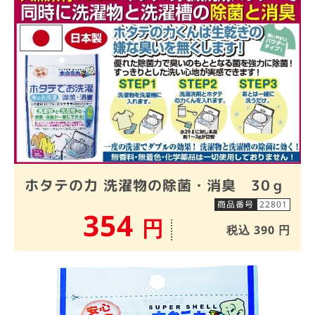
ホタテの力 洗濯物の除菌・消臭 30ｇ
商品番号
22801
354
円
税込
390
円