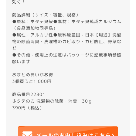
効く！
商品詳細（サイズ・容量、規格）
●原料：ホタテ貝殻●素材：ホタテ貝焼成カルシウム
（食品添加物同等品）
●属性：アルカリ性●原料原産国：日本【用途】洗濯
物の除菌消臭・洗濯槽のカビ取り・カビ防止、野菜な
ど
●その他：使用上の注意はパッケージに記載事項参照
願います
おまとめ買いがお得
3個買うと1,000円
商品番号22801
ホタテの力 洗濯物の除菌・消臭 30ｇ
390円（税込）
メールのお申し込みはこちら